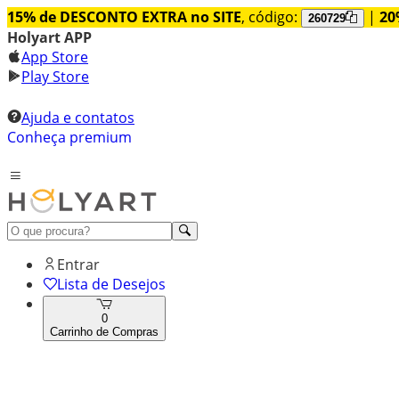
15% de DESCONTO EXTRA no SITE
, código:
|
20
260729
Holyart APP
App Store
Play Store
Ajuda e contatos
Conheça premium
Entrar
Lista de Desejos
0
Carrinho de Compras