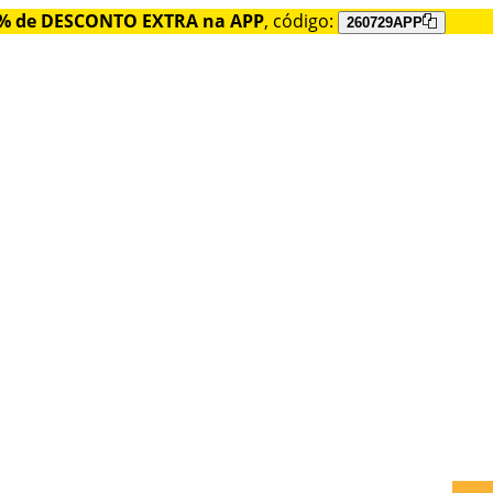
% de DESCONTO EXTRA na APP
, código:
260729APP