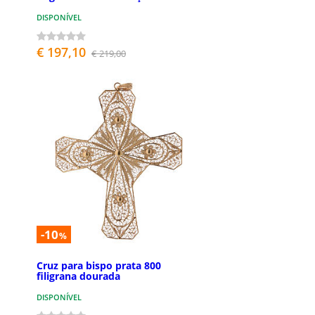
DISPONÍVEL
€ 197,10
€ 219,00
-10
%
Cruz para bispo prata 800
filigrana dourada
DISPONÍVEL