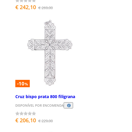
€ 242,10
€ 269,00
-10
%
Cruz bispo prata 800 filigrana
DISPONÍVEL POR ENCOMENDA
€ 206,10
€ 229,00