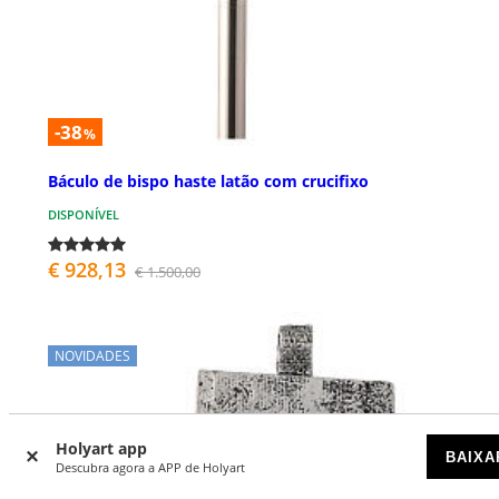
-38
%
Báculo de bispo haste latão com crucifixo
DISPONÍVEL
€ 928,13
€ 1.500,00
NOVIDADES
Holyart app
BAIXA
Descubra agora a APP de Holyart