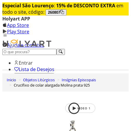
Especial São Lourenço
:
15% de DESCONTO EXTRA
em
todo o site, código:
260807
Holyart APP
App Store
Play Store
Ajuda e contatos
Conheça premium
Entrar
Lista de Desejos
Inicio
Objetos Litúrgicos
Insígnias Episcopais
0
Crucifixo de colar alargada Molina prata 925
Carrinho de Compras
VIDEO
1