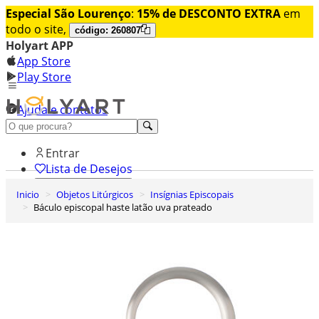
Especial São Lourenço
:
15% de DESCONTO EXTRA
em
todo o site,
código: 260807
Holyart APP
App Store
Play Store
Ajuda e contatos
Conheça premium
Entrar
Lista de Desejos
Inicio
Objetos Litúrgicos
Insígnias Episcopais
0
Báculo episcopal haste latão uva prateado
Carrinho de Compras