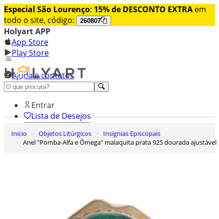
Especial São Lourenço
:
15% de DESCONTO EXTRA
em
todo o site, código:
260807
Holyart APP
App Store
Play Store
Ajuda e contatos
Conheça premium
Entrar
Lista de Desejos
Inicio
Objetos Litúrgicos
Insígnias Episcopais
0
Anel "Pomba-Alfa e Ômega" malaquita prata 925 dourada ajustável
Carrinho de Compras