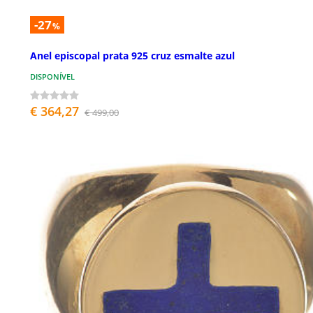
-27
%
Anel episcopal prata 925 cruz esmalte azul
DISPONÍVEL
€ 364,27
€ 499,00