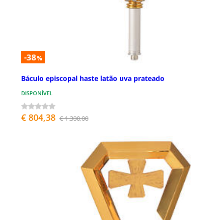
-38
%
Báculo episcopal haste latão uva prateado
DISPONÍVEL
€ 804,38
€ 1.300,00