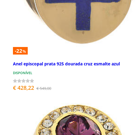
-22
%
Anel episcopal prata 925 dourada cruz esmalte azul
DISPONÍVEL
€ 428,22
€ 549,00