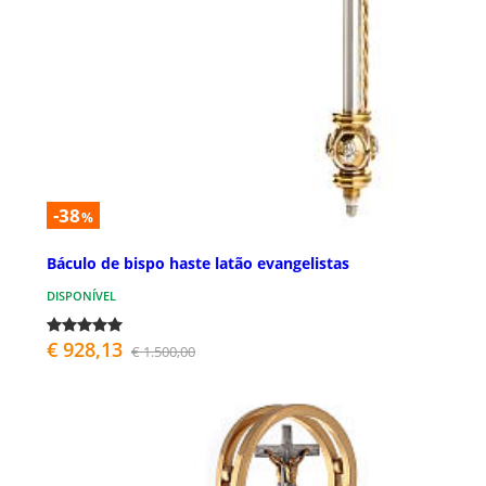
-38
%
Báculo de bispo haste latão evangelistas
DISPONÍVEL
€ 928,13
€ 1.500,00