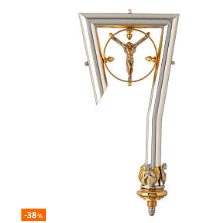
-38
%