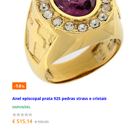
-14
%
Anel episcopal prata 925 pedras strass e cristais
DISPONÍVEL
€ 515,14
€ 599,00