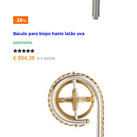
-38
%
Báculo para bispo haste latão uva
DISPONÍVEL
€ 804,38
€ 1.300,00