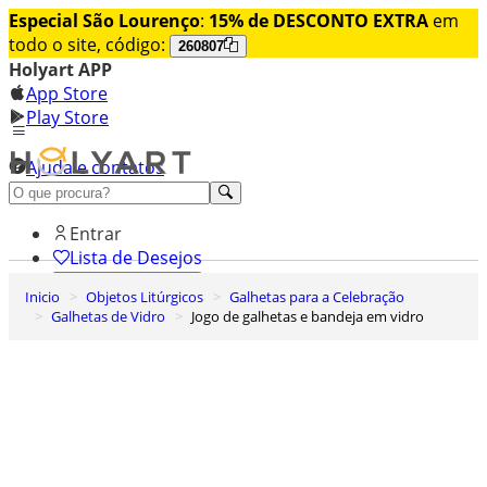
Especial São Lourenço
:
15% de DESCONTO EXTRA
em
todo o site, código:
260807
Holyart APP
App Store
Play Store
Ajuda e contatos
Conheça premium
Entrar
Lista de Desejos
Inicio
Objetos Litúrgicos
Galhetas para a Celebração
0
Galhetas de Vidro
Jogo de galhetas e bandeja em vidro
Carrinho de Compras