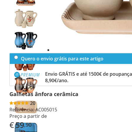
Previous
slide
Next
slide
Quero o envio grátis para este artigo
Envio GRÁTIS e até 1500€ de poupança
8,90€/ano.
Galhetas ânfora cerâmica
20
Referência:
AC005015
Preço a partir de
€
59
,90