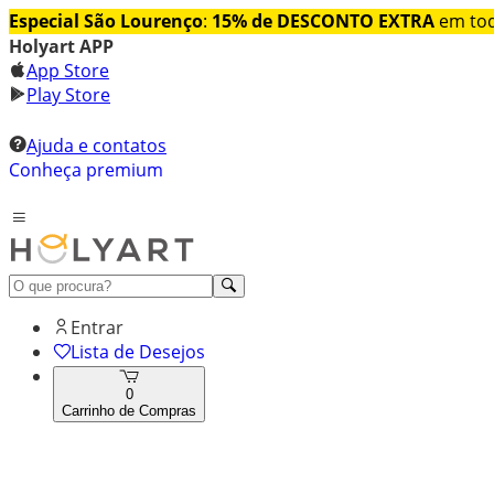
Especial São Lourenço
:
15% de DESCONTO EXTRA
em tod
Holyart APP
App Store
Play Store
Ajuda e contatos
Conheça premium
Entrar
Lista de Desejos
0
Carrinho de Compras