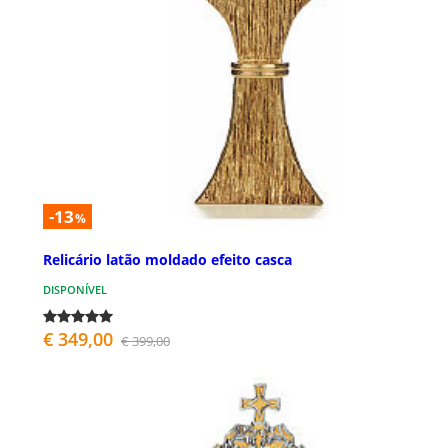
-13
%
Relicário latão moldado efeito casca
DISPONÍVEL
€ 349,00
€ 399,00