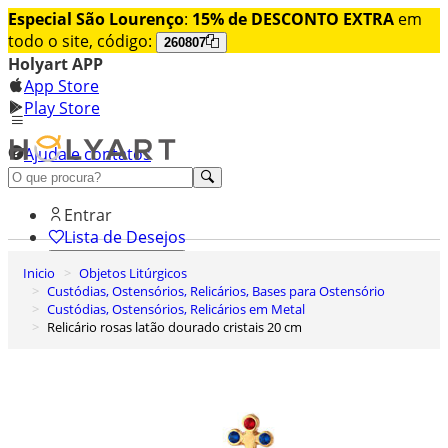
Especial São Lourenço
:
15% de DESCONTO EXTRA
em
todo o site, código:
260807
Holyart APP
App Store
Play Store
Ajuda e contatos
Conheça premium
Entrar
Lista de Desejos
Inicio
Objetos Litúrgicos
0
Custódias, Ostensórios, Relicários, Bases para Ostensório
Carrinho de Compras
Custódias, Ostensórios, Relicários em Metal
Relicário rosas latão dourado cristais 20 cm