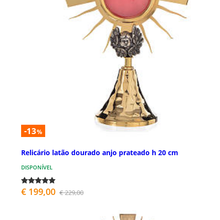
-13
%
Relicário latão dourado anjo prateado h 20 cm
DISPONÍVEL
€ 199,00
€ 229,00