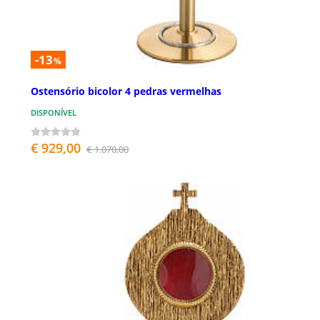
-13
%
Ostensório bicolor 4 pedras vermelhas
DISPONÍVEL
€ 929,00
€ 1.070,00