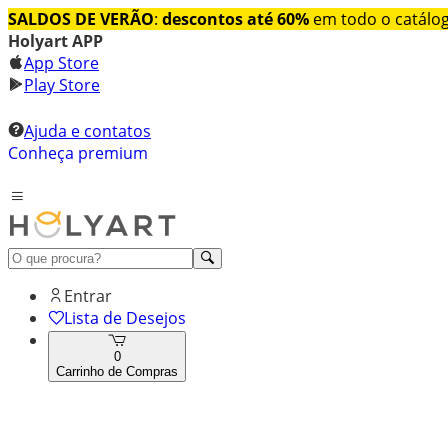
SALDOS DE VERÃO
:
descontos até 60%
em todo o catálo
Holyart APP
App Store
Play Store
Ajuda e contatos
Conheça premium
Entrar
Lista de Desejos
0
Carrinho de Compras