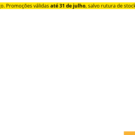
go. Promoções válidas
até 31 de julho
, salvo rutura de stock