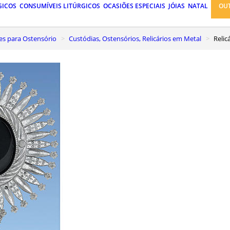
GICOS
CONSUMÍVEIS LITÚRGICOS
OCASIÕES ESPECIAIS
JÓIAS
NATAL
OU
ses para Ostensório
Custódias, Ostensórios, Relicários em Metal
Reli