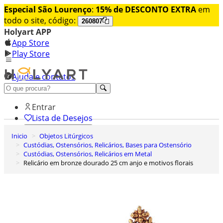
Especial São Lourenço
:
15% de DESCONTO EXTRA
em
todo o site, código:
260807
Holyart APP
App Store
Play Store
Ajuda e contatos
Conheça premium
Entrar
Lista de Desejos
Inicio
Objetos Litúrgicos
0
Custódias, Ostensórios, Relicários, Bases para Ostensório
Carrinho de Compras
Custódias, Ostensórios, Relicários em Metal
Relicário em bronze dourado 25 cm anjo e motivos florais