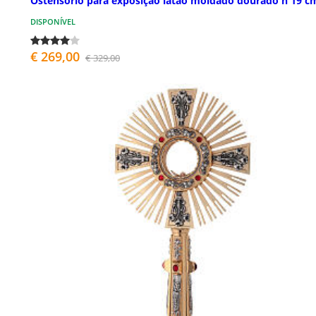
Ostensório para exposição latão moldado dourado h 19 c
DISPONÍVEL
€ 269,00
€ 329,00