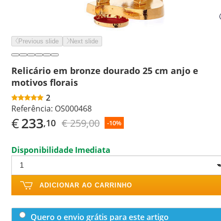
Previous slide
Next slide
Relicário em bronze dourado 25 cm anjo e
motivos florais
2
Referência:
OS000468
€
233
€ 259,00
,10
-10%
Disponibilidade Imediata
ADICIONAR AO CARRINHO
Quero o envio grátis para este artigo