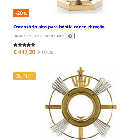
-20
%
Ostensório alto para hóstia concelebração
DISPONÍVEL POR ENCOMENDA
€ 447,20
€ 559,00
OUTLET