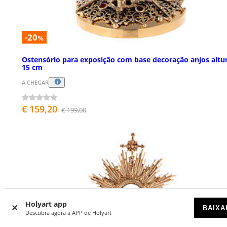
-20
%
Ostensório para exposição com base decoração anjos altu
15 cm
A CHEGAR
€ 159,20
€ 199,00
Holyart app
BAIXA
Descubra agora a APP de Holyart