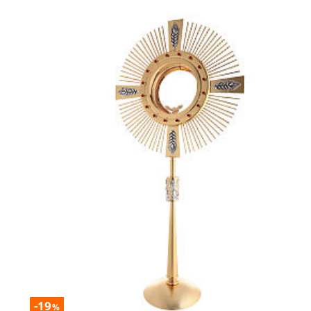
-19
%