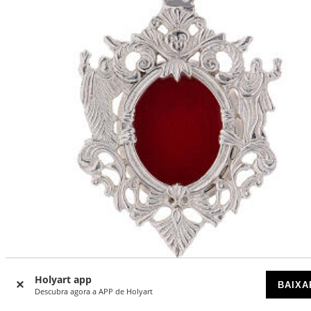
Holyart app
BAIXA
Relicário de parede latão niquelado polido altura 12 cm
Descubra agora a APP de Holyart
DISPONÍVEL