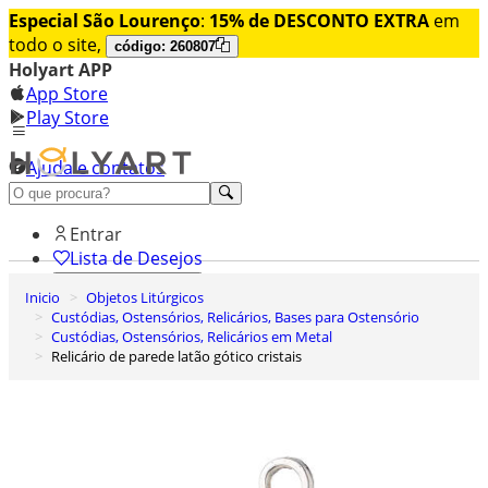
Especial São Lourenço
:
15% de DESCONTO EXTRA
em
todo o site,
código: 260807
Holyart APP
App Store
Play Store
Ajuda e contatos
Conheça premium
Entrar
Lista de Desejos
Inicio
Objetos Litúrgicos
0
Custódias, Ostensórios, Relicários, Bases para Ostensório
Carrinho de Compras
Custódias, Ostensórios, Relicários em Metal
Relicário de parede latão gótico cristais