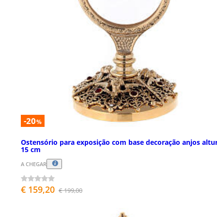
-20
%
Ostensório para exposição com base decoração anjos altu
15 cm
A CHEGAR
€ 159,20
€ 199,00