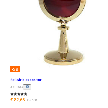
-5
%
Relicário expositor
A CHEGAR
€ 82,65
€ 87,00