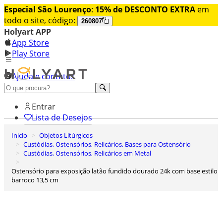
Especial São Lourenço
:
15% de DESCONTO EXTRA
em
todo o site, código:
260807
Holyart APP
App Store
Play Store
Ajuda e contatos
Conheça premium
Entrar
Lista de Desejos
Inicio
Objetos Litúrgicos
0
Custódias, Ostensórios, Relicários, Bases para Ostensório
Carrinho de Compras
Custódias, Ostensórios, Relicários em Metal
Ostensório para exposição latão fundido dourado 24k com base estilo
barroco 13,5 cm