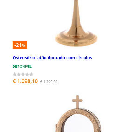
-21
%
Ostensório latão dourado com círculos
DISPONÍVEL
€ 1.098,10
€ 1.390,00