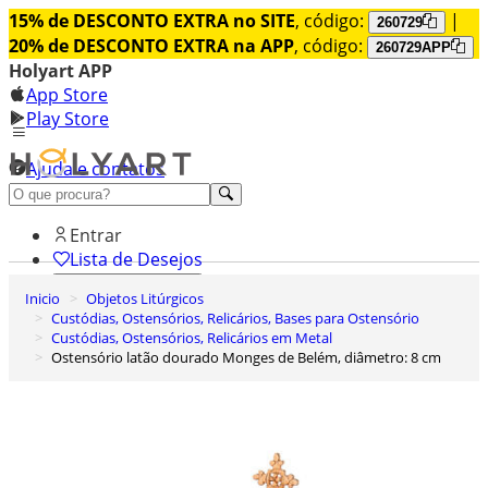
15% de DESCONTO EXTRA no SITE
, código:
|
260729
20% de DESCONTO EXTRA na APP
, código:
260729APP
Holyart APP
App Store
Play Store
Ajuda e contatos
Conheça premium
Entrar
Lista de Desejos
Inicio
Objetos Litúrgicos
0
Custódias, Ostensórios, Relicários, Bases para Ostensório
Carrinho de Compras
Custódias, Ostensórios, Relicários em Metal
Ostensório latão dourado Monges de Belém, diâmetro: 8 cm