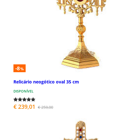
-8
%
Relicário neogótico oval 35 cm
DISPONÍVEL
€ 239,01
€ 259,00