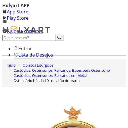
Holyart APP
App Store
Play Store
Ajuda e contatos
Conheça premium
Entrar
Lista de Desejos
Inicio
Objetos Litúrgicos
0
Custódias, Ostensórios, Relicários, Bases para Ostensório
Carrinho de Compras
Custódias, Ostensórios, Relicários em Metal
Ostensório hóstia 10 cm latão dourado