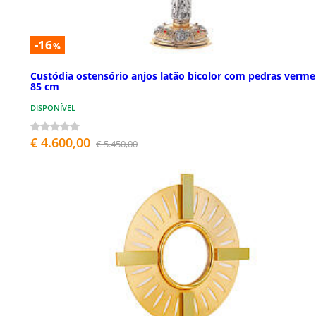
-16
%
Custódia ostensório anjos latão bicolor com pedras verme
85 cm
DISPONÍVEL
€ 4.600,00
€ 5.450,00