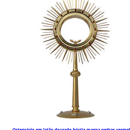
Ostensório em latão dourado hóstia magna pedras verme