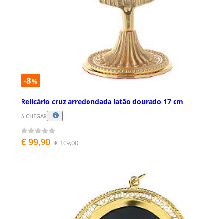
-8
%
Relicário cruz arredondada latão dourado 17 cm
A CHEGAR
€ 99,90
€ 109,00