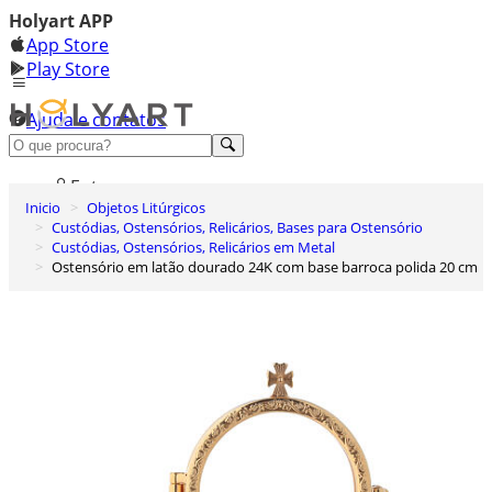
Holyart APP
App Store
Play Store
Ajuda e contatos
Conheça premium
Entrar
Inicio
Objetos Litúrgicos
Lista de Desejos
Custódias, Ostensórios, Relicários, Bases para Ostensório
Custódias, Ostensórios, Relicários em Metal
0
Ostensório em latão dourado 24K com base barroca polida 20 cm
Carrinho de Compras