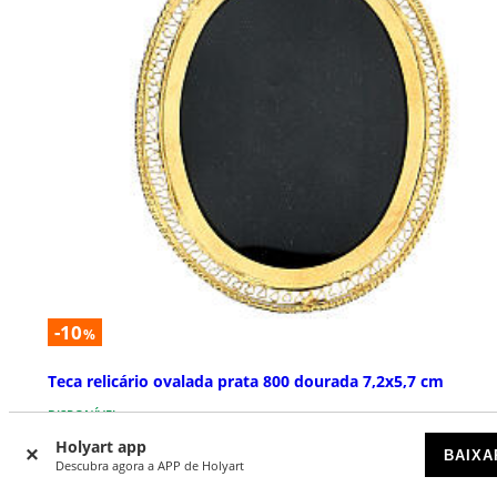
-10
%
Teca relicário ovalada prata 800 dourada 7,2x5,7 cm
DISPONÍVEL
Holyart app
BAIXA
€ 260,10
Descubra agora a APP de Holyart
€ 289,00