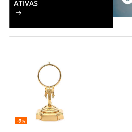
ATIVAS
-9
%