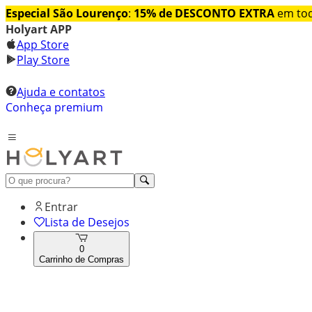
Especial São Lourenço
:
15% de DESCONTO EXTRA
em tod
Holyart APP
App Store
Play Store
Ajuda e contatos
Conheça premium
Entrar
Lista de Desejos
0
Carrinho de Compras