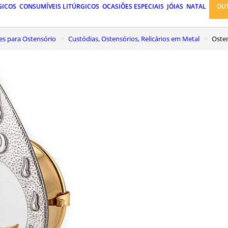
GICOS
CONSUMÍVEIS LITÚRGICOS
OCASIÕES ESPECIAIS
JÓIAS
NATAL
OU
ses para Ostensório
Custódias, Ostensórios, Relicários em Metal
Ost