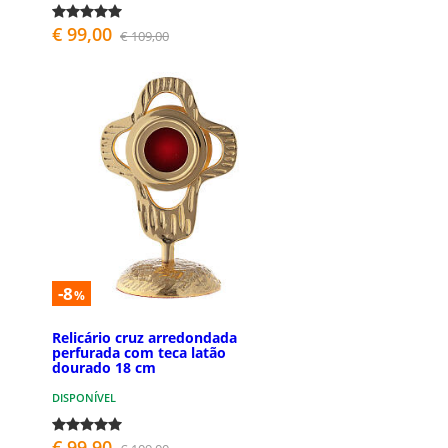
€ 99,00
€ 109,00
-8
%
Relicário cruz arredondada
perfurada com teca latão
dourado 18 cm
DISPONÍVEL
€ 99,90