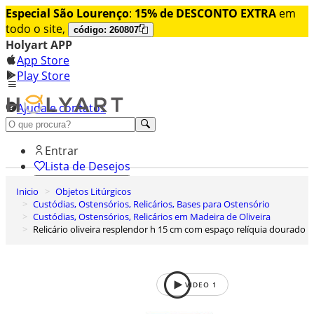
Especial São Lourenço
:
15% de DESCONTO EXTRA
em
todo o site,
código: 260807
Holyart APP
App Store
Play Store
Ajuda e contatos
Conheça premium
Entrar
Lista de Desejos
Inicio
Objetos Litúrgicos
0
Custódias, Ostensórios, Relicários, Bases para Ostensório
Carrinho de Compras
Custódias, Ostensórios, Relicários em Madeira de Oliveira
Relicário oliveira resplendor h 15 cm com espaço relíquia dourado
VIDEO
1