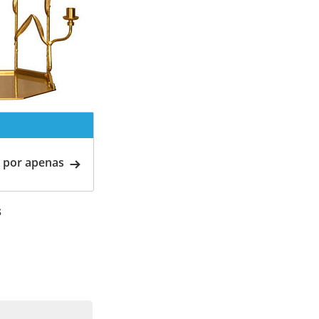
 por apenas
s