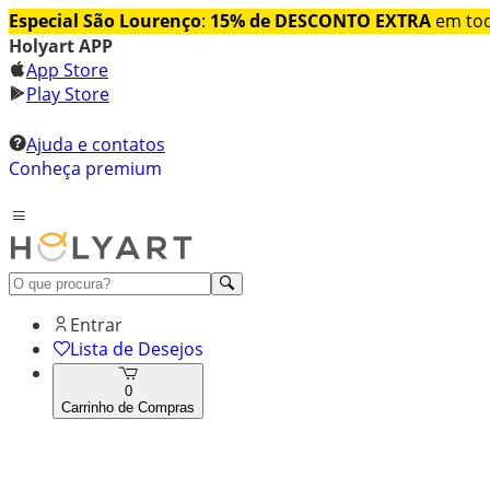
Especial São Lourenço
:
15% de DESCONTO EXTRA
em tod
Holyart APP
App Store
Play Store
Ajuda e contatos
Conheça premium
Entrar
Lista de Desejos
0
Carrinho de Compras