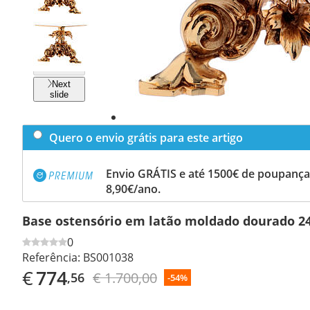
Previous
slide
Next
slide
Quero o envio grátis para este artigo
Envio GRÁTIS e até 1500€ de poupança
8,90€/ano.
Base ostensório em latão moldado dourado 2
0
Referência:
BS001038
€
774
€ 1.700,00
,56
-54%