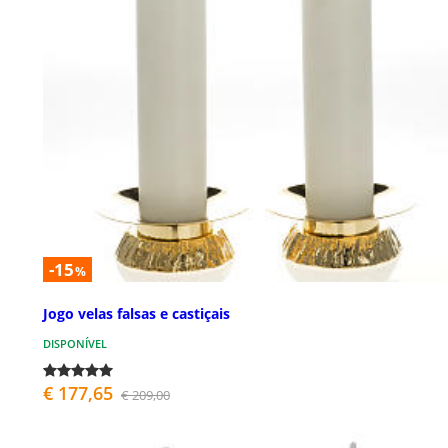
-15
%
Jogo velas falsas e castiçais
DISPONÍVEL
€ 177,65
€ 209,00