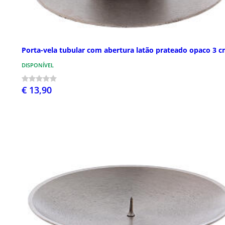
Porta-vela tubular com abertura latão prateado opaco 3 
DISPONÍVEL
€ 13,90