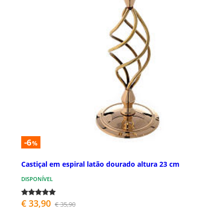
-6
%
Castiçal em espiral latão dourado altura 23 cm
DISPONÍVEL
€ 33,90
€ 35,90