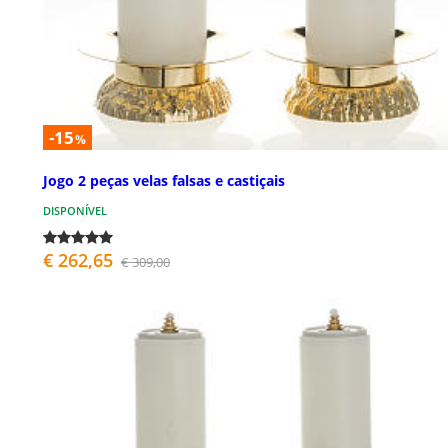
-15
%
Jogo 2 peças velas falsas e castiçais
DISPONÍVEL
€ 262,65
€ 309,00