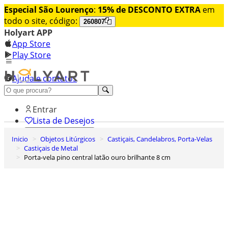
Especial São Lourenço
:
15% de DESCONTO EXTRA
em
todo o site, código:
260807
Holyart APP
App Store
Play Store
Ajuda e contatos
Conheça premium
Entrar
Lista de Desejos
Inicio
Objetos Litúrgicos
Castiçais, Candelabros, Porta-Velas
0
Castiçais de Metal
Carrinho de Compras
Porta-vela pino central latão ouro brilhante 8 cm