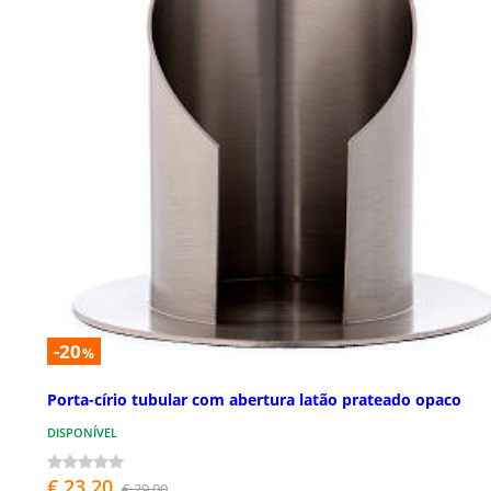
-20
%
Porta-círio tubular com abertura latão prateado opaco
DISPONÍVEL
€ 23,20
€ 29,00