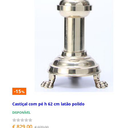
-15
%
Castiçal com pé h 62 cm latão polido
DISPONÍVEL
€ 829,00
€ 970,00