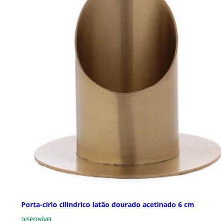
Porta-círio cilíndrico latão dourado acetinado 6 cm
DISPONÍVEL