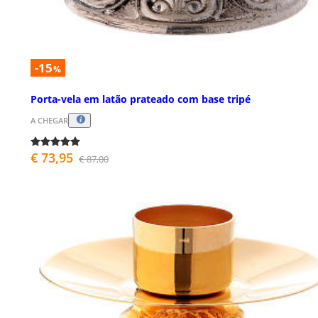
-15
%
Porta-vela em latão prateado com base tripé
A CHEGAR
€ 73,95
€ 87,00