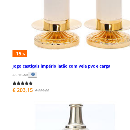
-15
%
Jogo castiçais império latão com vela pvc e carga
A CHEGAR
€ 203,15
€ 239,00