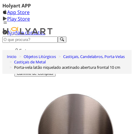
Holyart APP
App Store
Play Store
Ajuda e contatos
Conheça premium
Entrar
Inicio
Objetos Litúrgicos
Castiçais, Candelabros, Porta-Velas
Lista de Desejos
Castiçais de Metal
Porta-vela latão niquelado acetinado abertura frontal 10 cm
0
Carrinho de Compras