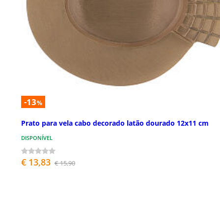
-13
%
Prato para vela cabo decorado latão dourado 12x11 cm
DISPONÍVEL
€ 13,83
€ 15,90