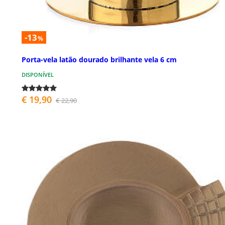
-13
%
Porta-vela latão dourado brilhante vela 6 cm
DISPONÍVEL
€ 19,90
€ 22,90