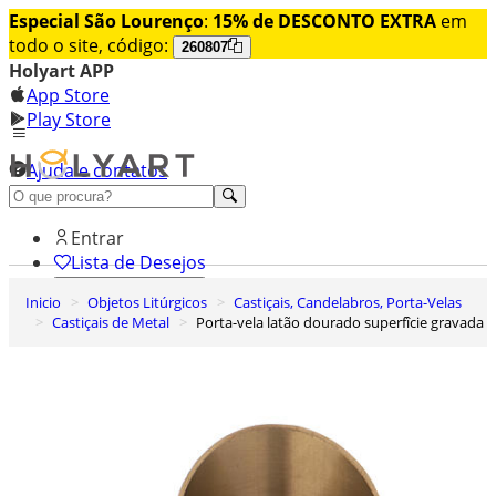
Especial São Lourenço
:
15% de DESCONTO EXTRA
em
todo o site, código:
260807
Holyart APP
App Store
Play Store
Ajuda e contatos
Conheça premium
Entrar
Lista de Desejos
Inicio
Objetos Litúrgicos
Castiçais, Candelabros, Porta-Velas
0
Castiçais de Metal
Porta-vela latão dourado superfîcie gravada
Carrinho de Compras