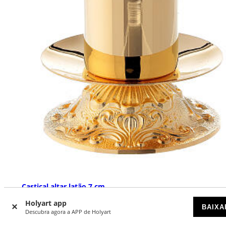
Castiçal altar latão 7 cm
DISPONÍVEL
Holyart app
BAIXA
Descubra agora a APP de Holyart