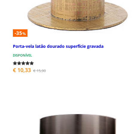
-35
%
Porta-vela latão dourado superfîcie gravada
DISPONÍVEL
€ 10,33
€ 15,90