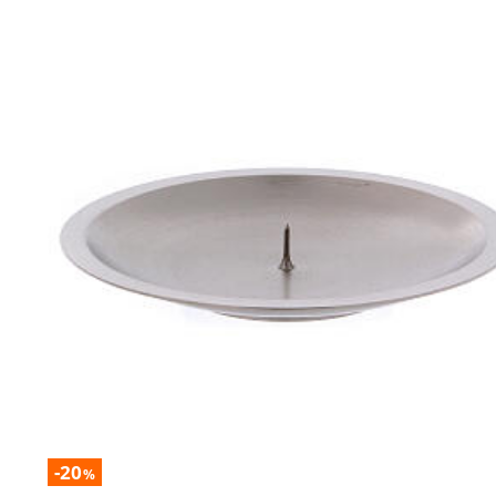
-20
%