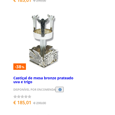
€ 185,01
€ 299,00
-38
%
Castiçal de mesa bronze prateado
uva e trigo
DISPONÍVEL POR ENCOMENDA
€ 185,01
€ 299,00