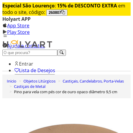
Especial São Lourenço
:
15% de DESCONTO EXTRA
em
todo o site, código:
260807
Holyart APP
App Store
Play Store
Ajuda e contatos
Conheça premium
Entrar
Lista de Desejos
Inicio
Objetos Litúrgicos
Castiçais, Candelabros, Porta-Velas
0
Castiçais de Metal
Carrinho de Compras
Pino para vela com pés cor de ouro opaco diâmetro 9,5 cm