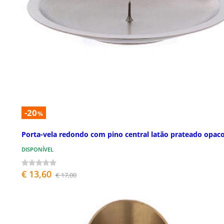
-20
%
Porta-vela redondo com pino central latão prateado opac
DISPONÍVEL
€ 13,60
€ 17,00