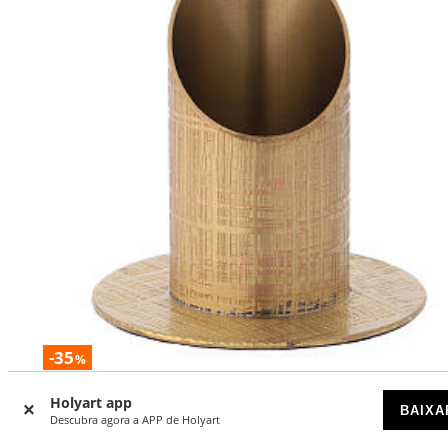
-35
%
Porta-vela latão dourado superfîcie gravada
Holyart app
BAIXA
Descubra agora a APP de Holyart
DISPONÍVEL