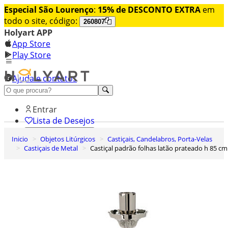
Especial São Lourenço
:
15% de DESCONTO EXTRA
em
todo o site, código:
260807
Holyart APP
App Store
Play Store
Ajuda e contatos
Conheça premium
Entrar
Lista de Desejos
Inicio
Objetos Litúrgicos
Castiçais, Candelabros, Porta-Velas
0
Castiçais de Metal
Castiçal padrão folhas latão prateado h 85 cm
Carrinho de Compras