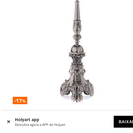
-17
%
Castiçal latão prateado estilo barroco 67 cm
Holyart app
BAIXA
DISPONÍVEL
Descubra agora a APP de Holyart