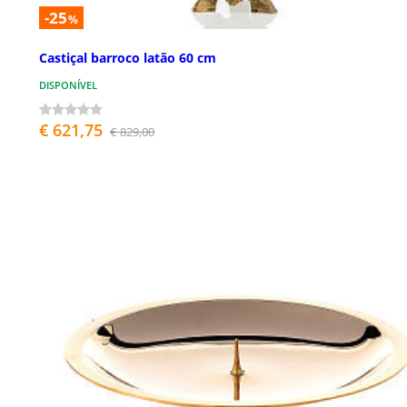
-25
%
Castiçal barroco latão 60 cm
DISPONÍVEL
€ 621,75
€ 829,00