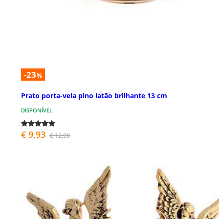
-23
%
Prato porta-vela pino latão brilhante 13 cm
DISPONÍVEL
€ 9,93
€ 12,90