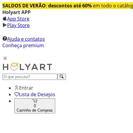
SALDOS DE VERÃO
:
descontos até 60%
em todo o catálo
Holyart APP
App Store
Play Store
Ajuda e contatos
Conheça premium
Entrar
Lista de Desejos
0
Carrinho de Compras