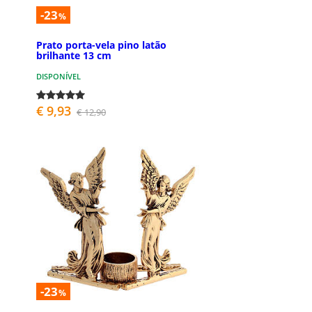
-23
%
Prato porta-vela pino latão
brilhante 13 cm
DISPONÍVEL
€ 9,93
€ 12,90
-23
%