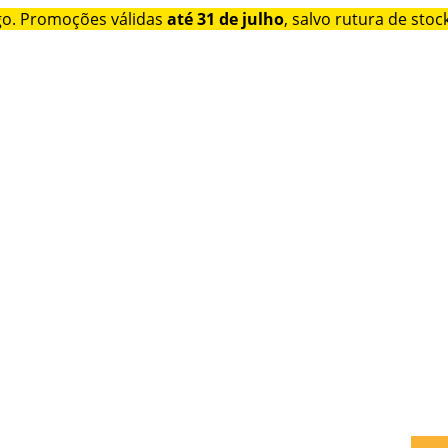
go. Promoções válidas
até 31 de julho
, salvo rutura de stock