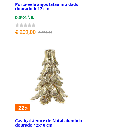
Porta-vela anjos latão moldado
dourado h 17 cm
DISPONÍVEL
€ 209,00
€ 270,00
-22
%
Castiçal árvore de Natal alumínio
dourado 12x18 cm