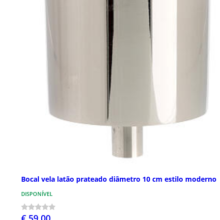
Bocal vela latão prateado diâmetro 10 cm estilo moderno
DISPONÍVEL
€ 59,00