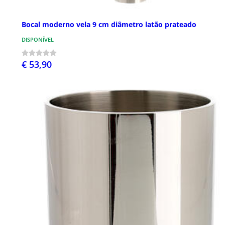
Bocal moderno vela 9 cm diâmetro latão prateado
DISPONÍVEL
€ 53,90