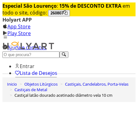
Especial São Lourenço
:
15% de DESCONTO EXTRA
em
todo o site, código:
260807
Holyart APP
App Store
Play Store
Ajuda e contatos
Conheça premium
Entrar
Lista de Desejos
Inicio
Objetos Litúrgicos
Castiçais, Candelabros, Porta-Velas
0
Castiçais de Metal
Carrinho de Compras
Castiçal latão dourado acetinado diâmetro vela 10 cm