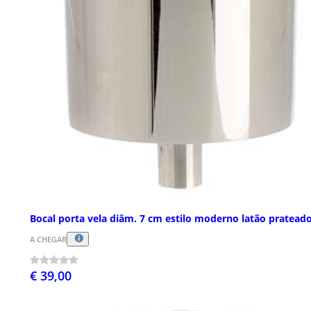
Bocal porta vela diâm. 7 cm estilo moderno latão pratead
A CHEGAR
€ 39,00