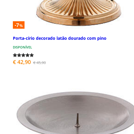
-7
%
Porta-círio decorado latão dourado com pino
DISPONÍVEL
€ 42,90
€ 45,90