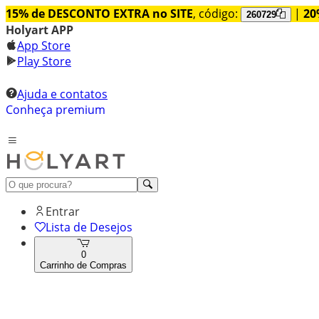
15% de DESCONTO EXTRA no SITE
, código:
|
20
260729
Holyart APP
App Store
Play Store
Ajuda e contatos
Conheça premium
Entrar
Lista de Desejos
0
Carrinho de Compras