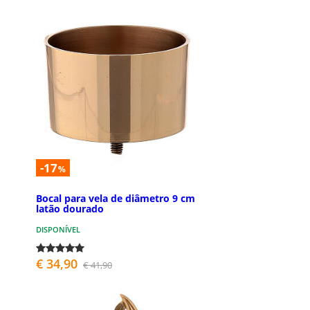
-17
%
Bocal para vela de diâmetro 9 cm
latão dourado
DISPONÍVEL
€ 34,90
€ 41,90