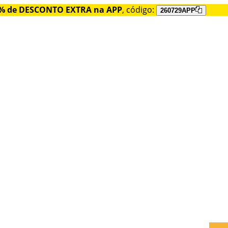
% de DESCONTO EXTRA na APP
, código:
260729APP