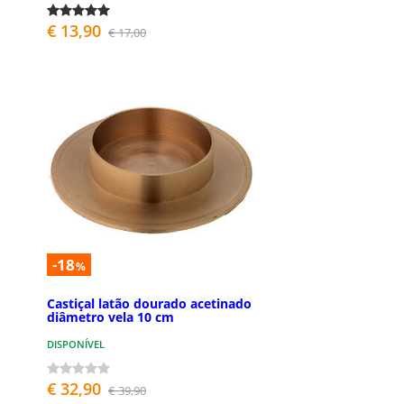
€ 13,90
€ 17,00
-18
%
Castiçal latão dourado acetinado
diâmetro vela 10 cm
DISPONÍVEL
€ 32,90
€ 39,90