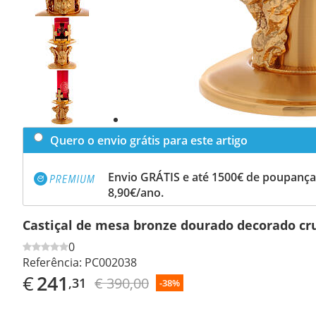
Previous
slide
Next
slide
Quero o envio grátis para este artigo
Envio GRÁTIS e até 1500€ de poupança
8,90€/ano.
Castiçal de mesa bronze dourado decorado cr
0
Referência:
PC002038
€
241
€ 390,00
,31
-38%