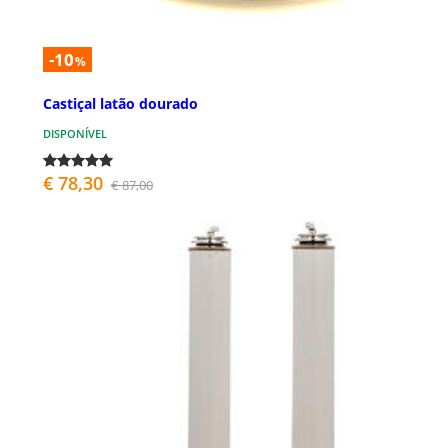
-10
%
Castiçal latão dourado
DISPONÍVEL
€ 78,30
€ 87,00