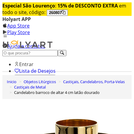
Especial São Lourenço
:
15% de DESCONTO EXTRA
em
todo o site, código:
260807
Holyart APP
App Store
Play Store
Ajuda e contatos
Conheça premium
Entrar
Lista de Desejos
Inicio
Objetos Litúrgicos
Castiçais, Candelabros, Porta-Velas
0
Castiçais de Metal
Carrinho de Compras
Candelabro barroco de altar 4 cm latão dourado