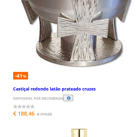
-41
%
Castiçal redondo latão prateado cruzes
DISPONÍVEL POR ENCOMENDA
€ 188,46
€ 319,00