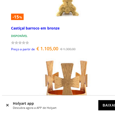
-15
%
Castiçal barroco em bronze
DISPONÍVEL
€ 1.105,00
€ 1.300,00
Preço a partir de
Holyart app
BAIXA
Descubra agora a APP de Holyart