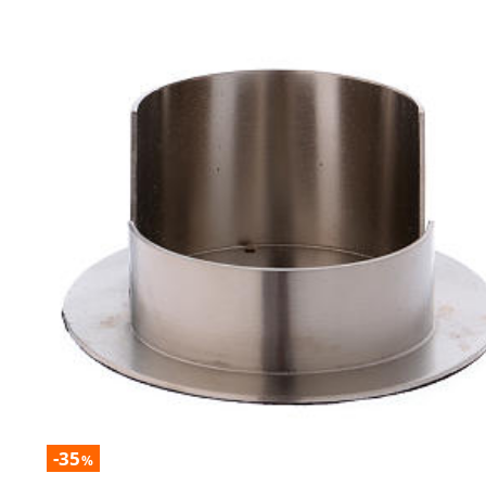
-35
%