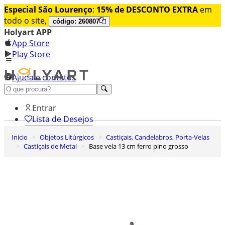
Especial São Lourenço
:
15% de DESCONTO EXTRA
em
todo o site,
código: 260807
Holyart APP
App Store
Play Store
Ajuda e contatos
Conheça premium
Entrar
Lista de Desejos
Inicio
Objetos Litúrgicos
Castiçais, Candelabros, Porta-Velas
0
Castiçais de Metal
Base vela 13 cm ferro pino grosso
Carrinho de Compras