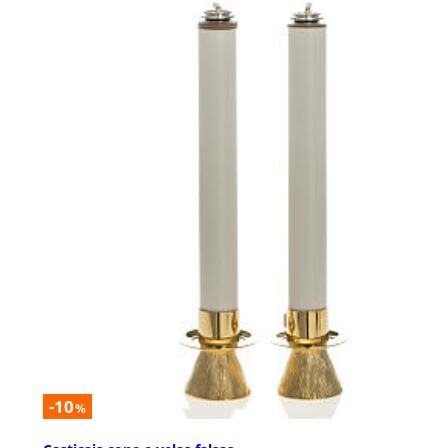
-10
%