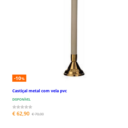
-10
%
Castiçal metal com vela pvc
DISPONÍVEL
€ 62,90
€ 70,00