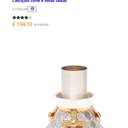
Castiçais cone e velas falsas
A CHEGAR
€ 134,10
€ 149,00