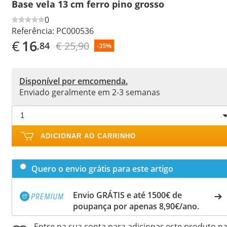
Base vela 13 cm ferro pino grosso
0
Referência:
PC000536
€
16
€ 25,90
,84
-35%
Disponível por emcomenda.
Enviado geralmente em 2-3 semanas
ADICIONAR AO CARRINHO
Quero o envio grátis para este artigo
Envio GRÁTIS e até 1500€ de
poupança por apenas 8,90€/ano.
Entre na sua conta para adicionar este produto n