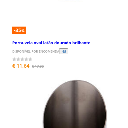
-35
%
Porta-vela oval latão dourado brilhante
DISPONÍVEL POR ENCOMENDA
€ 11,64
€ 17,90