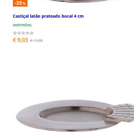
-35
%
Castiçal latão prateado bocal 4 cm
DISPONÍVEL
€ 9,03
€ 13,90