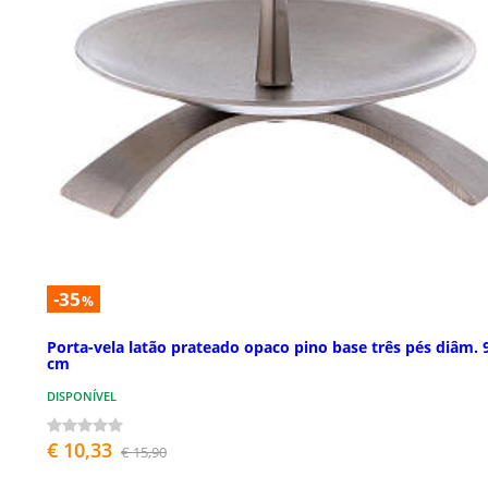
-35
%
Porta-vela latão prateado opaco pino base três pés diâm. 
cm
DISPONÍVEL
€ 10,33
€ 15,90