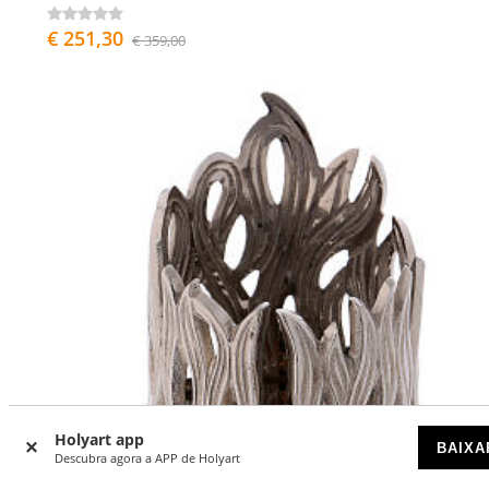
€ 251,30
€ 359,00
Holyart app
BAIXA
Descubra agora a APP de Holyart