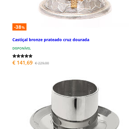
-38
%
Castiçal bronze prateado cruz dourada
DISPONÍVEL
€ 141,69
€ 229,00