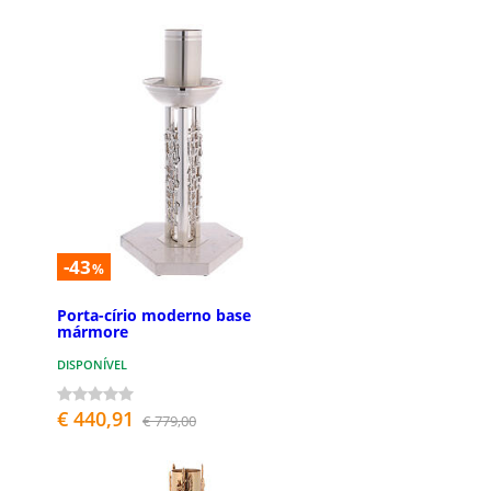
-43
%
Porta-círio moderno base
mármore
DISPONÍVEL
€ 440,91
€ 779,00