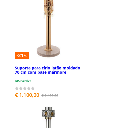
-21
%
Suporte para círio latão moldado
70 cm com base mármore
DISPONÍVEL
€ 1.100,00
€ 1.400,00