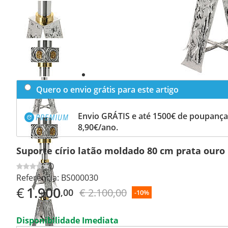
Previous
slide
Next
slide
Quero o envio grátis para este artigo
Envio GRÁTIS e até 1500€ de poupança
8,90€/ano.
Suporte círio latão moldado 80 cm prata ouro
0
Referência:
BS000030
€
1.900
€ 2.100,00
,00
-10%
Disponibilidade Imediata