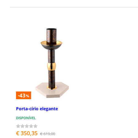
-43
%
Porta-círio elegante
DISPONÍVEL
€ 350,35
€ 619,00