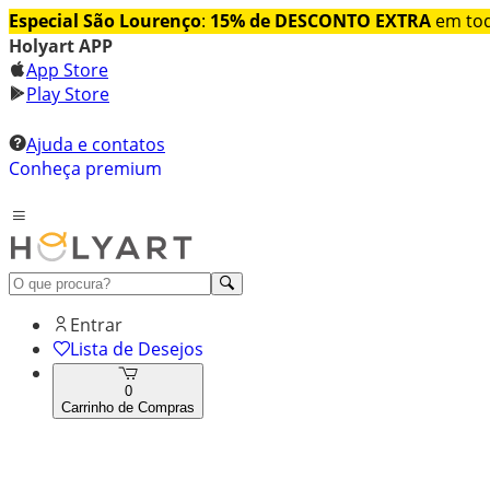
Especial São Lourenço
:
15% de DESCONTO EXTRA
em tod
Holyart APP
App Store
Play Store
Ajuda e contatos
Conheça premium
Entrar
Lista de Desejos
0
Carrinho de Compras