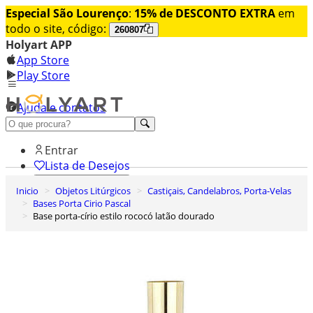
Especial São Lourenço
:
15% de DESCONTO EXTRA
em
todo o site, código:
260807
Holyart APP
App Store
Play Store
Ajuda e contatos
Conheça premium
Entrar
Lista de Desejos
Inicio
Objetos Litúrgicos
Castiçais, Candelabros, Porta-Velas
0
Bases Porta Cirio Pascal
Carrinho de Compras
Base porta-círio estilo rococó latão dourado