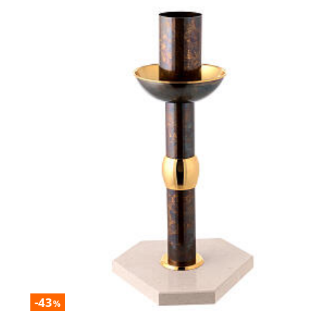
-43
%