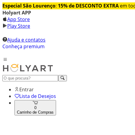
Especial São Lourenço
:
15% de DESCONTO EXTRA
em tod
Holyart APP
App Store
Play Store
Ajuda e contatos
Conheça premium
Entrar
Lista de Desejos
0
Carrinho de Compras