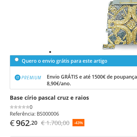
Quero o envio grátis para este artigo
Envio GRÁTIS e até 1500€ de poupança
8,90€/ano.
Base círio pascal cruz e raios
0
Referência:
BS000006
€
962
€ 1.700,00
,20
-43%