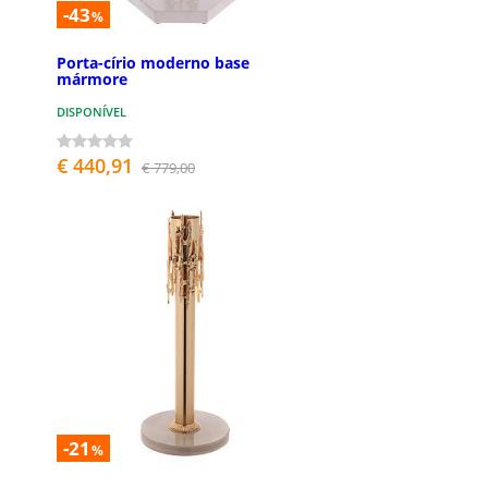
-43
%
Porta-círio moderno base
mármore
DISPONÍVEL
€ 440,91
€ 779,00
-21
%