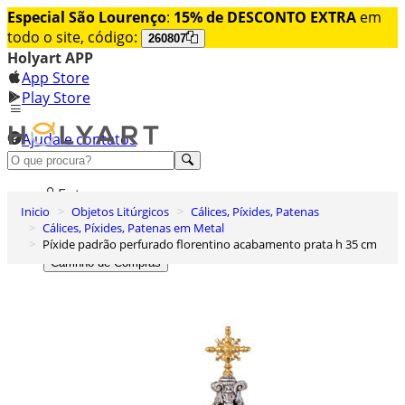
Especial São Lourenço
:
15% de DESCONTO EXTRA
em
todo o site, código:
260807
Holyart APP
App Store
Play Store
Ajuda e contatos
Conheça premium
Entrar
Inicio
Objetos Litúrgicos
Cálices, Píxides, Patenas
Lista de Desejos
Cálices, Píxides, Patenas em Metal
Píxide padrão perfurado florentino acabamento prata h 35 cm
0
Carrinho de Compras