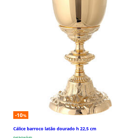
-10
%
Cálice barroco latão dourado h 22,5 cm
DISPONÍVEL