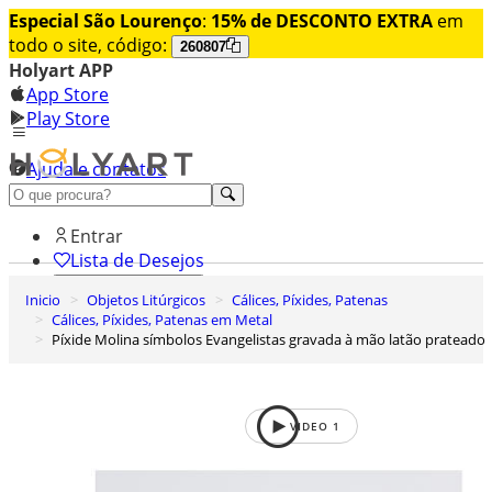
Especial São Lourenço
:
15% de DESCONTO EXTRA
em
todo o site, código:
260807
Holyart APP
App Store
Play Store
Ajuda e contatos
Conheça premium
Entrar
Lista de Desejos
Inicio
Objetos Litúrgicos
Cálices, Píxides, Patenas
0
Cálices, Píxides, Patenas em Metal
Carrinho de Compras
Píxide Molina símbolos Evangelistas gravada à mão latão prateado
VIDEO
1