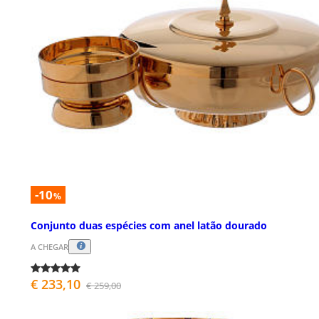
-10
%
Conjunto duas espécies com anel latão dourado
A CHEGAR
€ 233,10
€ 259,00