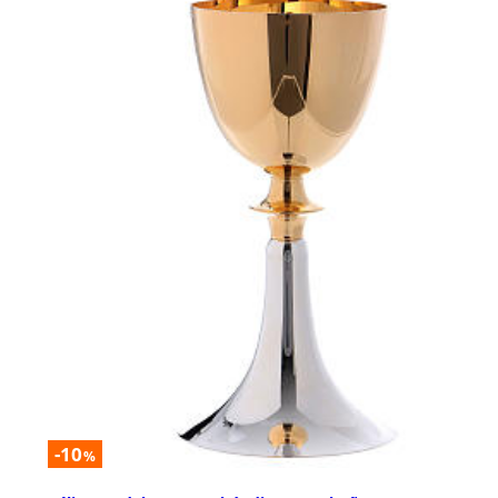
-10
%