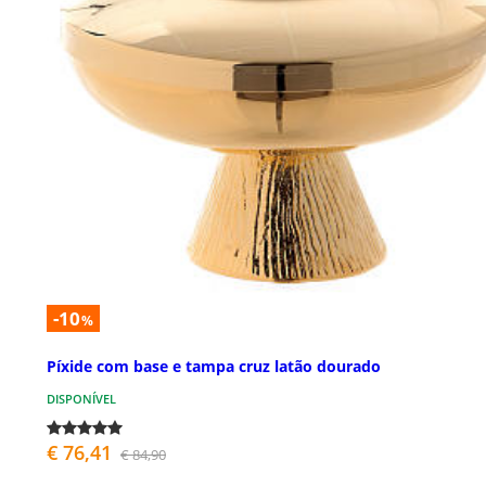
-10
%
Píxide com base e tampa cruz latão dourado
DISPONÍVEL
€ 76,41
€ 84,90