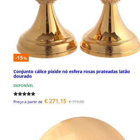
-15
%
Conjunto cálice píxide nó esfera rosas prateadas latão
dourado
DISPONÍVEL
€ 271,15
€ 319,00
Preço a partir de