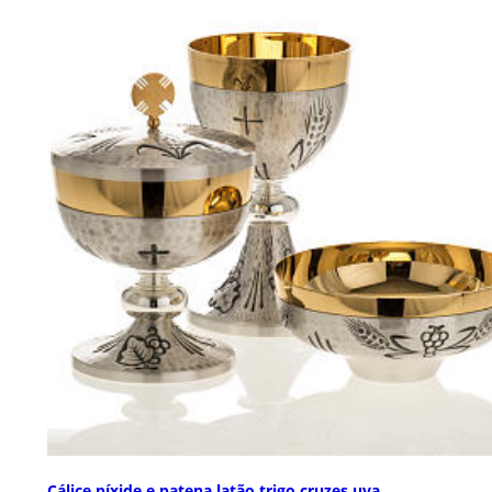
Cálice píxide e patena latão trigo cruzes uva