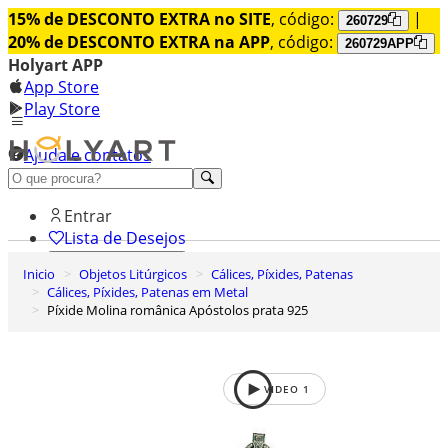
15% de DESCONTO EXTRA no SITE
, código:
|
260729
20% de DESCONTO EXTRA na APP
, código:
260729APP
Holyart APP
App Store
Play Store
Ajuda e contatos
Conheça premium
Entrar
Lista de Desejos
Inicio
Objetos Litúrgicos
Cálices, Píxides, Patenas
0
Cálices, Píxides, Patenas em Metal
Carrinho de Compras
Píxide Molina românica Apóstolos prata 925
VIDEO
1