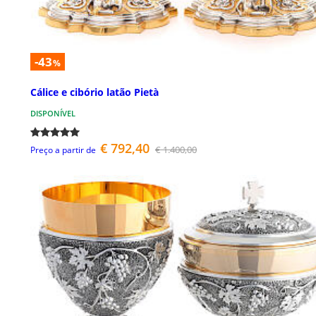
-43
%
Cálice e cibório latão Pietà
DISPONÍVEL
€ 792,40
€ 1.400,00
Preço a partir de