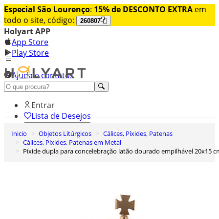
Especial São Lourenço
:
15% de DESCONTO EXTRA
em
todo o site, código:
260807
Holyart APP
App Store
Play Store
Ajuda e contatos
Conheça premium
Entrar
Lista de Desejos
Inicio
Objetos Litúrgicos
Cálices, Píxides, Patenas
0
Cálices, Píxides, Patenas em Metal
Carrinho de Compras
Píxide dupla para concelebração latão dourado empilhável 20x15 c