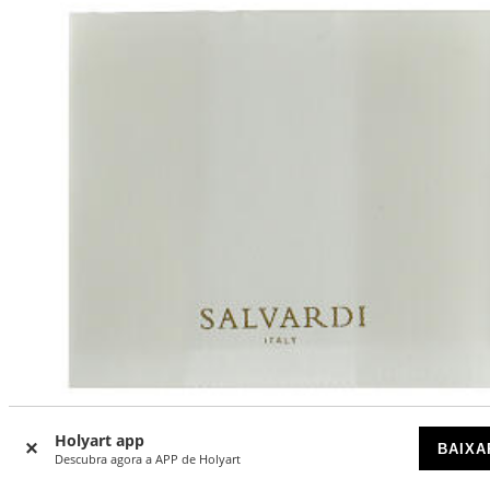
Holyart app
BAIXA
Descubra agora a APP de Holyart
Pano de limpeza para objetos dourados de algodão escov
25x25 cm