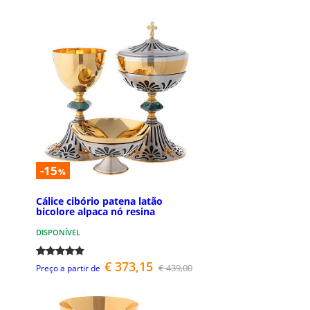
-15
%
Cálice cibório patena latão
bicolore alpaca nó resina
DISPONÍVEL
€ 373,15
€ 439,00
Preço a partir de