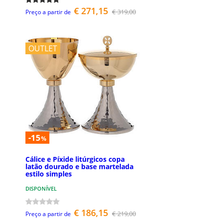
€ 271,15
€ 319,00
Preço a partir de
OUTLET
-15
%
Cálice e Píxide litúrgicos copa
latão dourado e base martelada
estilo simples
DISPONÍVEL
€ 186,15
€ 219,00
Preço a partir de