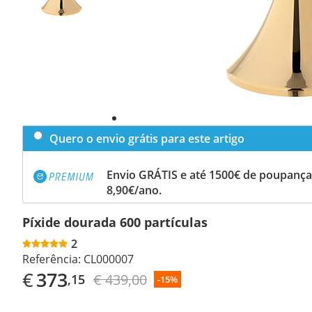
Quero o envio grátis para este artigo
Envio GRÁTIS e até 1500€ de poupança
8,90€/ano.
Píxide dourada 600 partículas
2
Referência:
CL000007
€
373
€ 439,00
,15
-15%