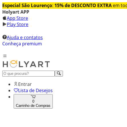
Especial São Lourenço
:
15% de DESCONTO EXTRA
em tod
Holyart APP
App Store
Play Store
Ajuda e contatos
Conheça premium
Entrar
Lista de Desejos
0
Carrinho de Compras