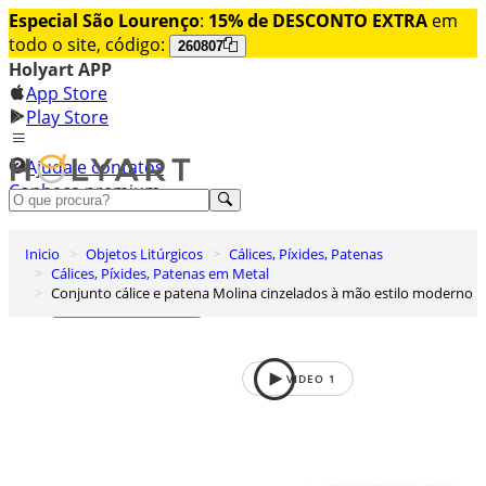
Especial São Lourenço
:
15% de DESCONTO EXTRA
em
todo o site, código:
260807
Holyart APP
App Store
Play Store
Ajuda e contatos
Conheça premium
Entrar
Inicio
Objetos Litúrgicos
Cálices, Píxides, Patenas
Lista de Desejos
Cálices, Píxides, Patenas em Metal
Conjunto cálice e patena Molina cinzelados à mão estilo moderno
Carrinho de Compras
VIDEO
1