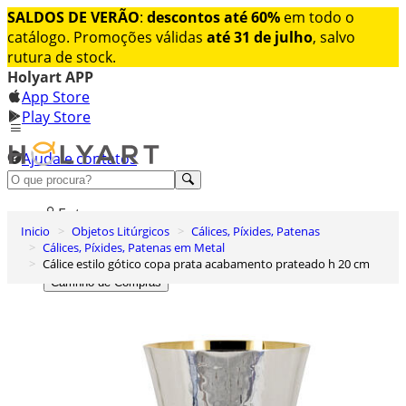
SALDOS DE VERÃO
:
descontos até 60%
em todo o
catálogo. Promoções válidas
até 31 de julho
, salvo
rutura de stock.
Holyart APP
App Store
Play Store
Ajuda e contatos
Conheça premium
Entrar
Inicio
Objetos Litúrgicos
Cálices, Píxides, Patenas
Lista de Desejos
Cálices, Píxides, Patenas em Metal
Cálice estilo gótico copa prata acabamento prateado h 20 cm
0
Carrinho de Compras