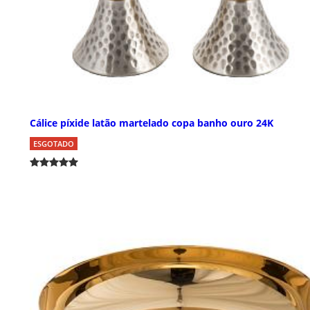
Cálice píxide latão martelado copa banho ouro 24K
ESGOTADO