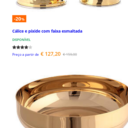
-20
%
Cálice e píxide com faixa esmaltada
DISPONÍVEL
€ 127,20
€ 159,00
Preço a partir de