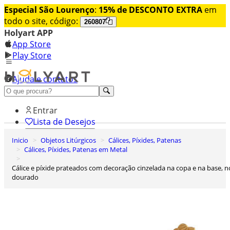
Especial São Lourenço
:
15% de DESCONTO EXTRA
em
todo o site, código:
260807
Holyart APP
App Store
Play Store
Ajuda e contatos
Conheça premium
Entrar
Lista de Desejos
Inicio
Objetos Litúrgicos
Cálices, Píxides, Patenas
0
Cálices, Píxides, Patenas em Metal
Carrinho de Compras
Cálice e píxide prateados com decoração cinzelada na copa e na base, nó
dourado