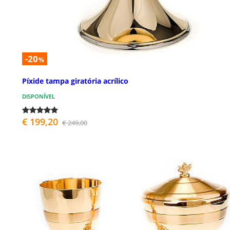
-20
%
Píxide tampa giratória acrílico
DISPONÍVEL
€ 199,20
€ 249,00