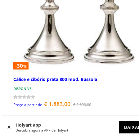
-30
%
Cálice e cibório prata 800 mod. Bussola
DISPONÍVEL
€ 1.883,00
€ 2.690,00
Preço a partir de
Holyart app
BAIXA
Descubra agora a APP de Holyart