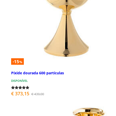
-15
%
Píxide dourada 600 partículas
DISPONÍVEL
€ 373,15
€ 439,00