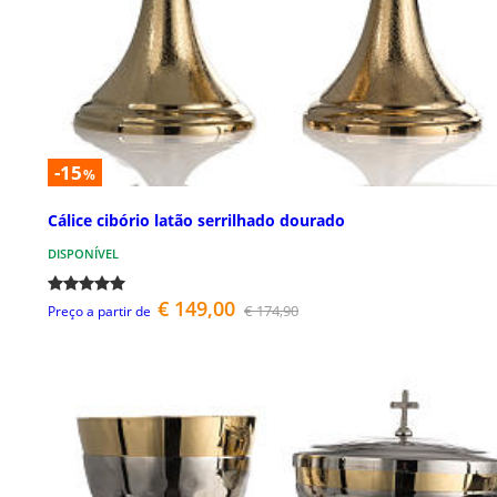
-15
%
Cálice cibório latão serrilhado dourado
DISPONÍVEL
€ 149,00
€ 174,90
Preço a partir de