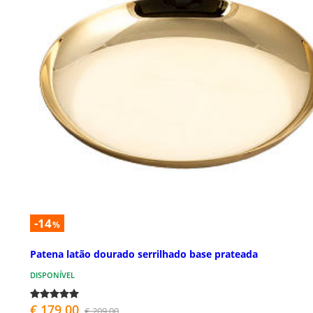
-14
%
Patena latão dourado serrilhado base prateada
DISPONÍVEL
€ 179,00
€ 209,00