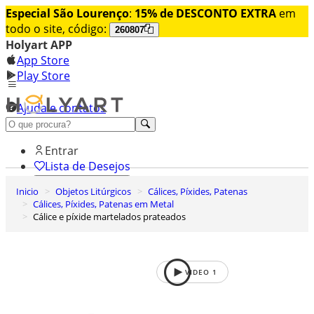
Especial São Lourenço
:
15% de DESCONTO EXTRA
em
todo o site, código:
260807
Holyart APP
App Store
Play Store
Ajuda e contatos
Conheça premium
Entrar
Lista de Desejos
Inicio
Objetos Litúrgicos
Cálices, Píxides, Patenas
0
Cálices, Píxides, Patenas em Metal
Carrinho de Compras
Cálice e píxide martelados prateados
VIDEO
1