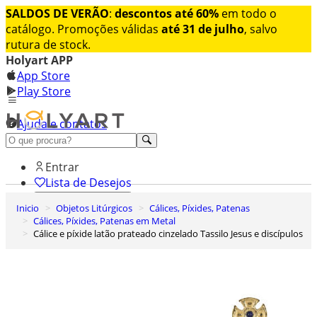
SALDOS DE VERÃO
:
descontos até 60%
em todo o
catálogo. Promoções válidas
até 31 de julho
, salvo
rutura de stock.
Holyart APP
App Store
Play Store
Ajuda e contatos
Conheça premium
Entrar
Lista de Desejos
Inicio
Objetos Litúrgicos
Cálices, Píxides, Patenas
0
Cálices, Píxides, Patenas em Metal
Carrinho de Compras
Cálice e píxide latão prateado cinzelado Tassilo Jesus e discípulos