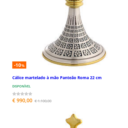
-10
%
Cálice martelado à mão Panteão Roma 22 cm
DISPONÍVEL
€ 990,00
€ 1.100,00