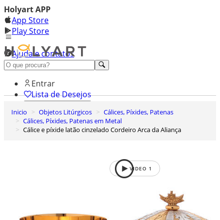
Holyart APP
App Store
Play Store
Ajuda e contatos
Conheça premium
Entrar
Lista de Desejos
Inicio
Objetos Litúrgicos
Cálices, Píxides, Patenas
0
Cálices, Píxides, Patenas em Metal
Carrinho de Compras
Cálice e píxide latão cinzelado Cordeiro Arca da Aliança
VIDEO
1