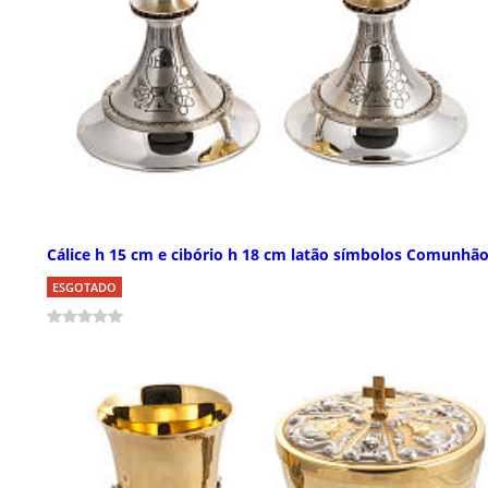
Cálice h 15 cm e cibório h 18 cm latão símbolos Comunhã
ESGOTADO