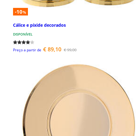
-10
%
Cálice e píxide decorados
DISPONÍVEL
€ 89,10
€ 99,00
Preço a partir de