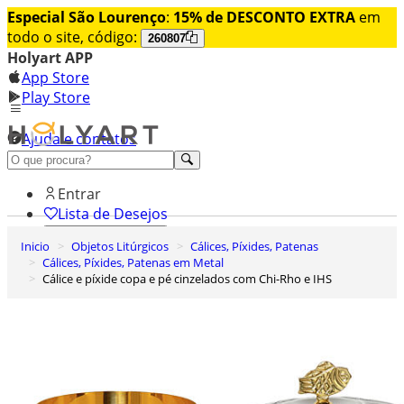
Especial São Lourenço
:
15% de DESCONTO EXTRA
em
todo o site, código:
260807
Holyart APP
App Store
Play Store
Ajuda e contatos
Conheça premium
Entrar
Lista de Desejos
Inicio
Objetos Litúrgicos
Cálices, Píxides, Patenas
0
Cálices, Píxides, Patenas em Metal
Carrinho de Compras
Cálice e píxide copa e pé cinzelados com Chi-Rho e IHS