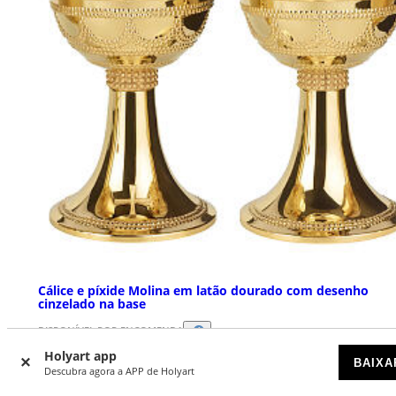
Cálice e píxide Molina em latão dourado com desenho
cinzelado na base
DISPONÍVEL POR ENCOMENDA
Holyart app
BAIXA
Descubra agora a APP de Holyart
€ 1.500,00
Preço a partir de