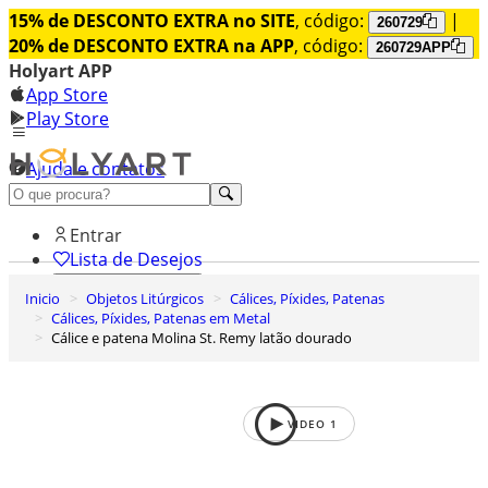
15% de DESCONTO EXTRA no SITE
, código:
|
260729
20% de DESCONTO EXTRA na APP
, código:
260729APP
Holyart APP
App Store
Play Store
Ajuda e contatos
Conheça premium
Entrar
Lista de Desejos
Inicio
Objetos Litúrgicos
Cálices, Píxides, Patenas
0
Cálices, Píxides, Patenas em Metal
Carrinho de Compras
Cálice e patena Molina St. Remy latão dourado
VIDEO
1