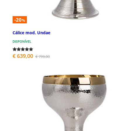
-20
%
Cálice mod. Undae
DISPONÍVEL
€ 639,00
€ 799,00