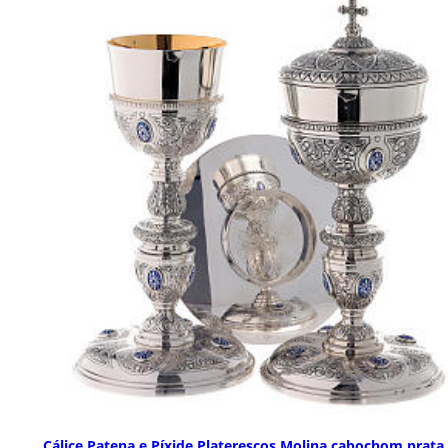
Cálice Patena e Píxide Platerescos Molina cabochom prata