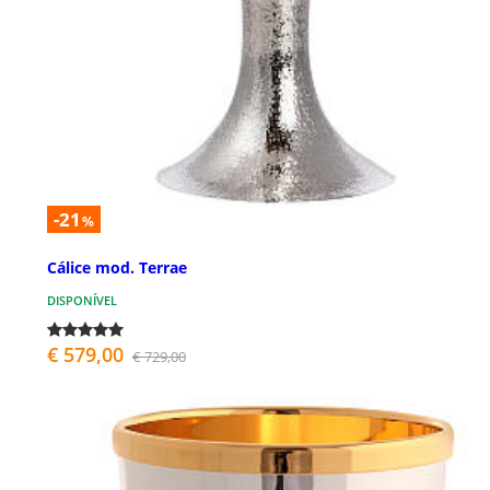
-21
%
Cálice mod. Terrae
DISPONÍVEL
€ 579,00
€ 729,00