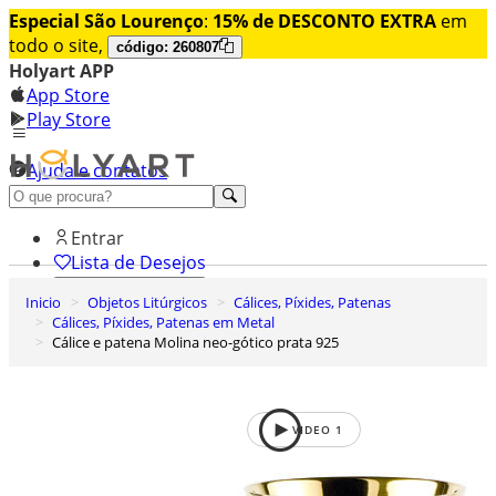
Especial São Lourenço
:
15% de DESCONTO EXTRA
em
todo o site,
código: 260807
Holyart APP
App Store
Play Store
Ajuda e contatos
Conheça premium
Entrar
Lista de Desejos
Inicio
Objetos Litúrgicos
Cálices, Píxides, Patenas
0
Cálices, Píxides, Patenas em Metal
Carrinho de Compras
Cálice e patena Molina neo-gótico prata 925
VIDEO
1