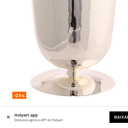
-21
%
Cálice mod. Sant'Agostino
Holyart app
DISPONÍVEL
BAIXA
Descubra agora a APP de Holyart