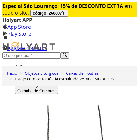
Especial São Lourenço
:
15% de DESCONTO EXTRA
em
todo o site,
código: 260807
Holyart APP
App Store
Play Store
Ajuda e contatos
Conheça premium
Entrar
Inicio
Objetos Litúrgicos
Caixas de Hóstias
Lista de Desejos
Estojo com caixa hóstia esmaltada VÁRIOS MODELOS
0
Carrinho de Compras