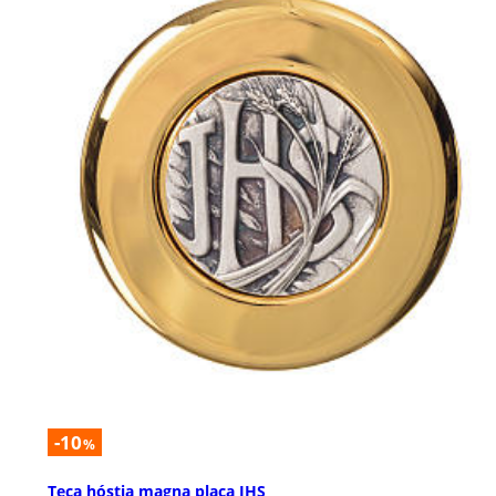
-10
%
Teca hóstia magna placa IHS