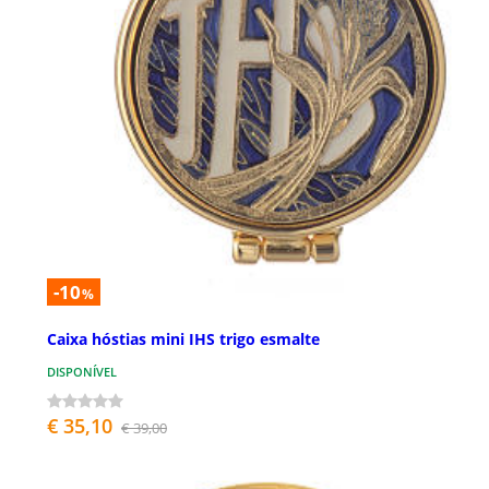
-10
%
Caixa hóstias mini IHS trigo esmalte
DISPONÍVEL
€ 35,10
€ 39,00