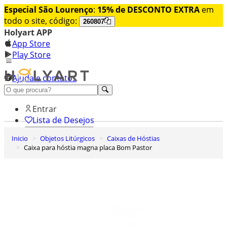
Especial São Lourenço
:
15% de DESCONTO EXTRA
em
todo o site, código:
260807
Holyart APP
App Store
Play Store
Ajuda e contatos
Conheça premium
Entrar
Lista de Desejos
Inicio
Objetos Litúrgicos
Caixas de Hóstias
0
Caixa para hóstia magna placa Bom Pastor
Carrinho de Compras