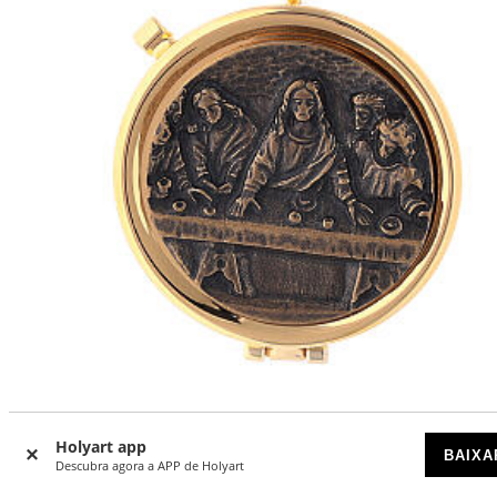
Caixa de hóstias placa bronzeada Última Ceia
Holyart app
BAIXA
DISPONÍVEL POR ENCOMENDA
Descubra agora a APP de Holyart