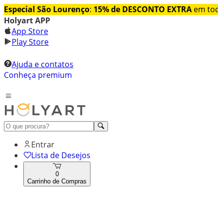
Especial São Lourenço
:
15% de DESCONTO EXTRA
em tod
Holyart APP
App Store
Play Store
Ajuda e contatos
Conheça premium
Entrar
Lista de Desejos
0
Carrinho de Compras