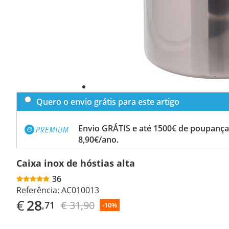
Quero o envio grátis para este artigo
Envio GRÁTIS e até 1500€ de poupança
8,90€/ano.
Caixa inox de hóstias alta
36
Referência:
AC010013
€
28
€ 31,90
,71
-10%